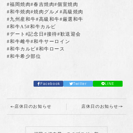
#福岡焼肉#春吉焼肉#個室焼肉
#和牛焼肉#焼肉グルメ#高級焼肉
#九州産和牛#高級和牛#厳選和牛
#和牛A5#和牛カルビ
#デート#記念日#接待#歓送迎会
#和牛雌牛#和牛サーロイン
#和牛カルビ#和牛ロース
#和牛希少部位
Facebook
Twitter
LINE
店休日のお知らせ
店休日のお知らせ