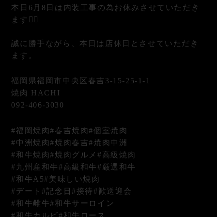
本日6月8日は内装工事の為お休みさせていただき
ます🙇‍♂️
誠に勝手ながら、本日は店休日とさせていただき
ます。
福岡県福岡市中央区春吉3-15-25-1-1
焼肉 HACHI
092-406-3030
#福岡焼肉#春吉焼肉#個室焼肉
#中洲焼肉#焼肉春吉#焼肉中洲
#和牛焼肉#焼肉グルメ#高級焼肉
#九州産和牛#高級和牛#厳選和牛
#和牛A5#美味しい焼肉
#デート#記念日#接待#歓送迎会
#和牛雌牛#和牛サーロイン
#和牛カルビ#和牛ロース