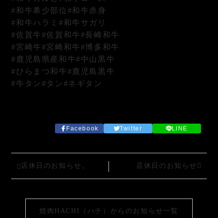
#和牛希少部位#和牛赤身
#和牛ハラミ#和牛サガリ
#佐賀牛#佐賀和牛#長崎和牛
#宮崎牛#宮崎和牛#博多和牛
#鹿児島県産和牛#中山黒牛
#ひらまつ和牛#鹿児島黒牛
#牛タン#タン#ネギタン
Facebook
Twitter
LINE
店休日のお知らせ。
店休日のお知らせ
焼肉HACHI（ハチ）からのお知らせ一覧